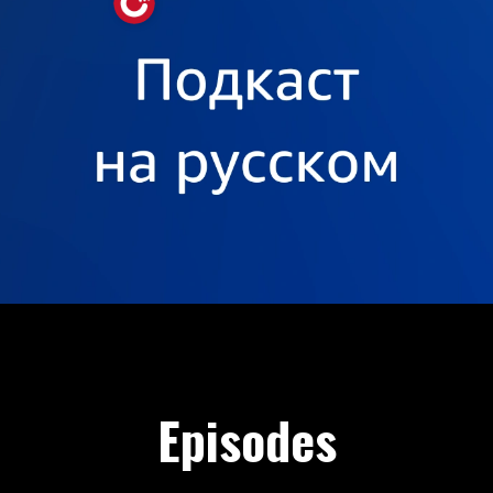
слушайте #awsнарусском
Episodes